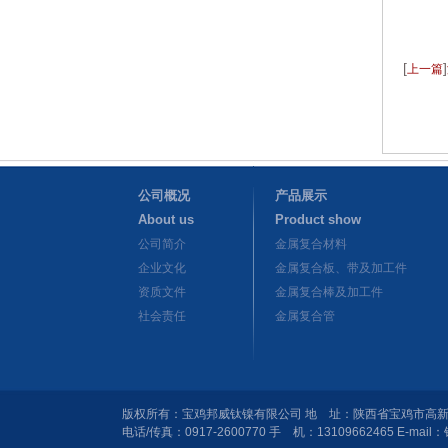
[
]
上一篇
公司概况
产品展示
About us
Product show
公司简介
金属复合材料
企业文化
金属复合板、带及加工件
资质文件
金属复合棒及加工件
社会责任
金属复合管
版权所有：宝鸡邦威钛镍有限公司 地 址：陕西省宝鸡市高新六路
电话/传真：0917-2600770 手 机：13109662465 E-mail