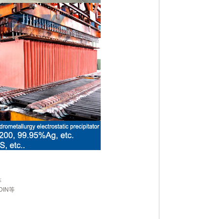
等
 DIN等