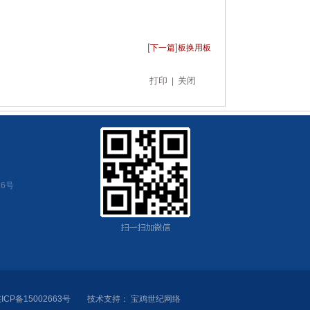
[
]
下一篇
板换用板
打印
关闭
|
6号
ICP备15002663号
技术支持
：
宝鸡世纪网络