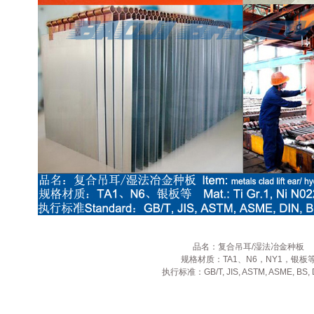
品名：复合吊耳
/
湿法冶金种板
规格材质：
TA1
、
N6
，
NY1
，银板
执行标准：GB/T, JIS, ASTM, ASME, BS,