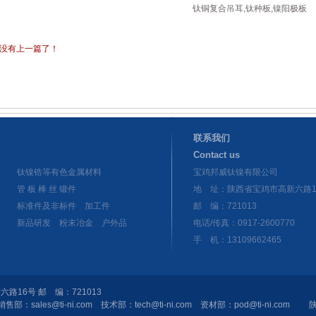
钛铜复合吊耳,
钛种板,
镍阳极板
没有上一篇了！
联系我们
Contact us
钛镍锆等有色金属材料
宝鸡邦威钛镍有限公司
管
板
棒
丝
锻件
地 址：陕西省宝鸡市高新六路1
标准件及非标
件
加工件
邮 编：721013
新品研发
粉末冶金
户外品
电话/传真：0917-2600770
手 机：13109662465
16号 邮 编：721013
：销售部：sales@ti-ni.com 技术部：tech@ti-ni.com 资材部：pod@ti-ni.com
陕